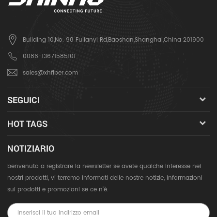
Building 10,No. 98 Fulianyi Rd,Baoshan,Shanghai,China 201900
0086-13671585101
sales@xhfiber.com
SEGUICI
HOT TAGS
NOTIZIARIO
benvenuto a registrare la newsletter se avete qualche interesse nei
nostri prodotti, vi terremo informati delle nostre notizie, informazioni
sui prodotti e promozioni se ce n'è.