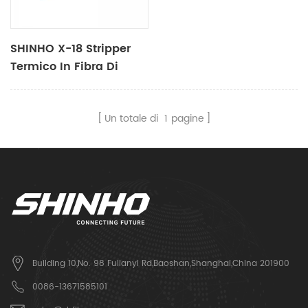
SHINHO X-18 Stripper
Termico In Fibra Di
Nastro
Un totale di
1
pagine
Building 10,No. 98 Fulianyi Rd,Baoshan,Shanghai,China 201900
0086-13671585101