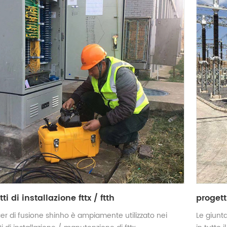
ti di installazione fttx / ftth
progett
cer di fusione shinho è ampiamente utilizzato nei
Le giunt