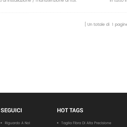
i di installazione / manutenzione di fttx.
in tutto 
utilizzat
esterni, 
ecc. tutt
Un totale di
1
pagin
affidabili
SEGUICI
HOT TAGS
Riguardo A Noi
Taglia Fibra Di Alta Precisione