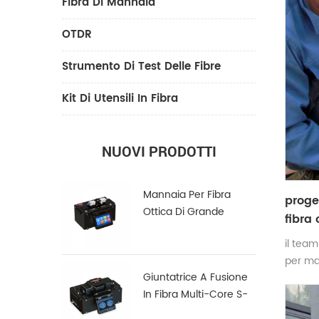
Fibra Di Mannaia
OTDR
Strumento Di Test Delle Fibre
Kit Di Utensili In Fibra
NUOVI PRODOTTI
Mannaia Per Fibra
proget
Ottica Di Grande
fibra 
Diametro LDC-100
il team
per man
Giuntatrice A Fusione
In Fibra Multi-Core S-
22