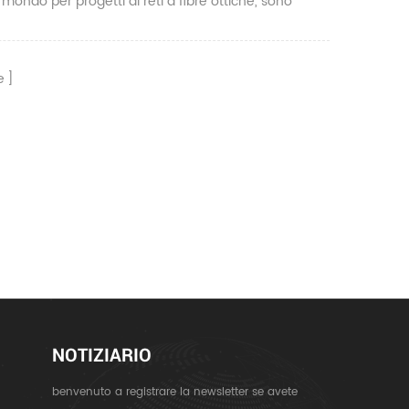
il mondo per progetti di reti a fibre ottiche, sono
e per l'installazione e il mantenimento in interni ed
in bassa / alta temperatura, in bassa / alta quota
e le giuntatrici a fusione shinho sono stabili e
e
.
NOTIZIARIO
benvenuto a registrare la newsletter se avete