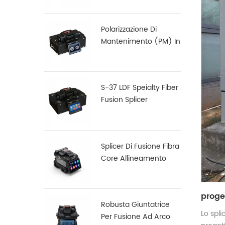
Polarizzazione Di
Mantenimento (PM) In
Fibra Di Fusion Splicer
S-12
S-37 LDF Speialty Fiber
Fusion Splicer
Splicer Di Fusione Fibra
Core Allineamento
Core X900
proget
Robusta Giuntatrice
Lo spli
Per Fusione Ad Arco