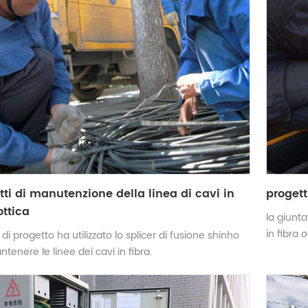
ti di manutenzione della linea di cavi in ​​
progett
ottica
la giunta
in fibra 
 di progetto ha utilizzato lo splicer di fusione shinho
prestazio
tenere le linee dei cavi in ​​fibra.
design in