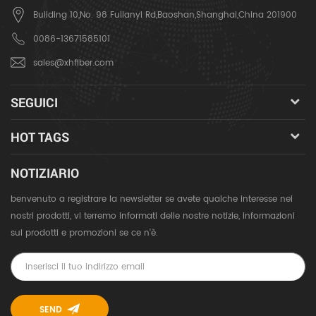
Building 10,No. 98 Fulianyi Rd,Baoshan,Shanghai,China 201900
0086-13671585101
sales@xhfiber.com
SEGUICI
HOT TAGS
NOTIZIARIO
benvenuto a registrare la newsletter se avete qualche interesse nei
nostri prodotti, vi terremo informati delle nostre notizie, informazioni
sui prodotti e promozioni se ce n'è.