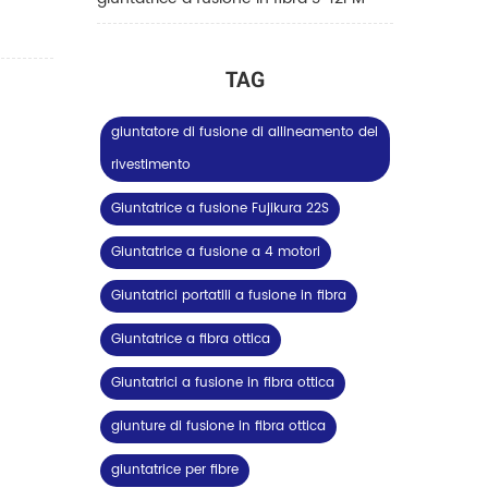
TAG
giuntatore di fusione di allineamento del
rivestimento
Giuntatrice a fusione Fujikura 22S
Giuntatrice a fusione a 4 motori
Giuntatrici portatili a fusione in fibra
Giuntatrice a fibra ottica
Giuntatrici a fusione in fibra ottica
giunture di fusione in fibra ottica
giuntatrice per fibre