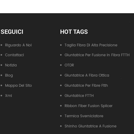
SEGUICI
HOT TAGS
Riguardo A Noi
Taglia Fibra Di Alta Precisione
Contattaci
Giuntatrice Per Fusione In Fibra FTTH
Notizia
OTDR
Blog
Giuntatrice A Fibra Ottica
Mappa Del Sito
Giuntatrice Per Fibre Ftth
Xml
Giuntatrice FTTH
Ribbon Fiber Fusion Splicer
Termica Sverniciatore
Shinho Giuntatrice A Fusione