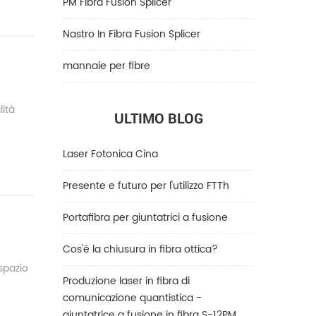
PM Fibra Fusion Splicer
Nastro In Fibra Fusion Splicer
mannaie per fibre
lità
ULTIMO BLOG
Laser Fotonica Cina
Presente e futuro per l'utilizzo FTTh
Portafibra per giuntatrici a fusione
Cos'è la chiusura in fibra ottica?
 spazio
Produzione laser in fibra di
comunicazione quantistica -
giuntatrice a fusione in fibra S-12PM