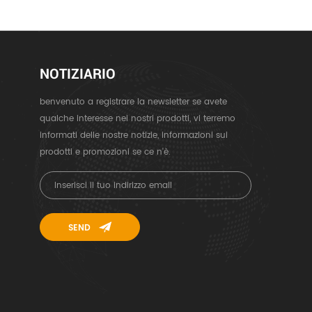
NOTIZIARIO
benvenuto a registrare la newsletter se avete
qualche interesse nei nostri prodotti, vi terremo
informati delle nostre notizie, informazioni sui
prodotti e promozioni se ce n'è.