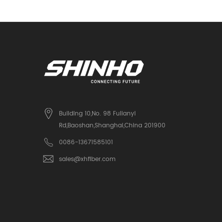
Building 10,No. 98 Fulianyi
Rd,Baoshan,Shanghai,China 201900
0086-13671585101
sales@xhfiber.com