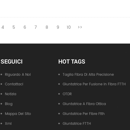
4
5
6
7
8
9
10
>>
SEGUICI
HOT TAGS
Riguardo A Noi
Taglia Fibra Di Alta Precisione
Contattaci
Giuntatrice Per Fusione In Fibra FTTH
Notizia
OTDR
Blog
Giuntatrice A Fibra Ottica
Mappa Del Sito
Giuntatrice Per Fibre Ftth
Xml
Giuntatrice FTTH