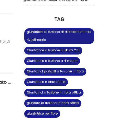
TAG
giuntatore di fusione di allineamento del
rivestimento
ipi Di
Giuntatrice a fusione Fujikura 22S
Giuntatrice a fusione a 4 motori
Giuntatrici portatili a fusione in fibra
Che cosa è una POLARIZZAZIONE di MANTENIMENTO (PM) in Fibra di Fusion Splicer utilizzato per?
Giuntatrice a fibra ottica
Giuntatrici a fusione in fibra ottica
giunture di fusione in fibra ottica
giuntatrice per fibre