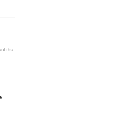
anti ha
e