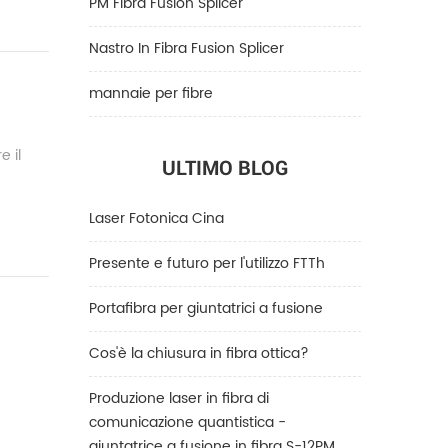
PM Fibra Fusion Splicer
Nastro In Fibra Fusion Splicer
mannaie per fibre
e il
ULTIMO BLOG
Laser Fotonica Cina
Presente e futuro per l'utilizzo FTTh
Portafibra per giuntatrici a fusione
Cos'è la chiusura in fibra ottica?
Produzione laser in fibra di
comunicazione quantistica -
giuntatrice a fusione in fibra S-12PM