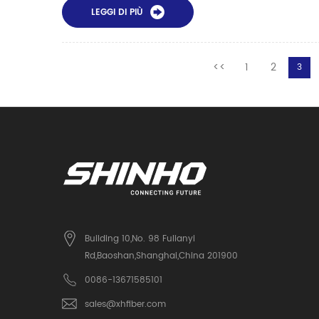
LEGGI DI PIÙ
<<
1
2
3
Building 10,No. 98 Fulianyi
Rd,Baoshan,Shanghai,China 201900
0086-13671585101
sales@xhfiber.com