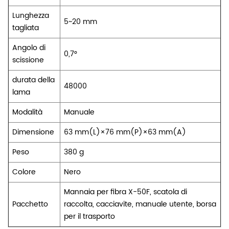
Lunghezza
5~20 mm
tagliata
Angolo di
0,7°
scissione
durata della
48000
lama
Modalità
Manuale
Dimensione
63 mm(L)×76 mm(P)×63 mm(A)
Peso
380 g
Colore
Nero
Mannaia per fibra X-50F, scatola di
Pacchetto
raccolta, cacciavite, manuale utente, borsa
per il trasporto