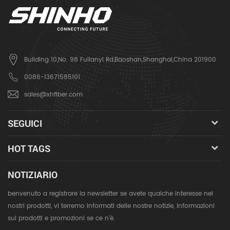
Building 10,No. 98 Fulianyi Rd,Baoshan,Shanghai,China 201900
0086-13671585101
sales@xhfiber.com
SEGUICI
HOT TAGS
NOTIZIARIO
benvenuto a registrare la newsletter se avete qualche interesse nei
nostri prodotti, vi terremo informati delle nostre notizie, informazioni
sui prodotti e promozioni se ce n'è.