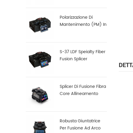
Polarizzazione Di
Mantenimento (PM) In
Fibra Di Fusion Splicer
S-12
S-37 LDF Speialty Fiber
Fusion Splicer
DETT
Splicer Di Fusione Fibra
Core Allineamento
Core X900
Robusta Giuntatrice
Per Fusione Ad Arco