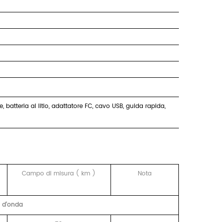
 batteria al litio, adattatore FC, cavo USB, guida rapida,
)
Campo di misura
(
km
)
Nota
 d'onda