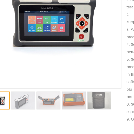
test
2. I
supp
3. P
preo
4. S
perf
5. S
preo
In l
soft
più
port
8. S
esp
9. Q