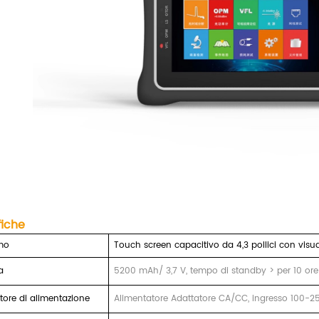
fiche
mo
Touch screen capacitivo da 4,3 pollici con visu
a
5200 mAh/ 3,7 V, tempo di standby > per 10 ore
tore di alimentazione
Alimentatore Adattatore CA/CC, ingresso 100-25