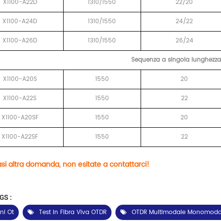
X1100-A22D
1310/1550
22/20
X1100-A24D
1310/1550
24/22
X1100-A26D
1310/1550
26/24
Sequenza a singola lunghezz
X1100-A20S
1550
20
X1100-A22S
1550
22
X1100-A20SF
1550
20
X1100-A22SF
1550
22
si altra domanda, non esitate a contattarci!
GS :
ni Ot
Test In Fibra Viva OTDR
OTDR Multimodale Monomoda