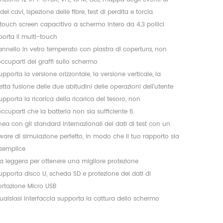
 dei cavi, ispezione delle fibre, test di perdita e torcia.
l touch screen capacitivo a schermo intero da 4,3 pollici
orta il multi-touch
annello in vetro temperato con piastra di copertura, non
ccuparti dei graffi sullo schermo
upporta la versione orizzontale, la versione verticale, la
etta fusione delle due abitudini delle operazioni dell'utente
upporta la ricarica della ricarica del tesoro, non
ccuparti che la batteria non sia sufficiente
6.
inea con gli standard internazionali dei dati di test con un
ware di simulazione perfetto, in modo che il tuo rapporto sia
 semplice
a leggera per ottenere una migliore protezione
upporta disco U, scheda SD e protezione dei dati di
ortazione Micro USB
ualsiasi interfaccia supporta la cattura dello schermo