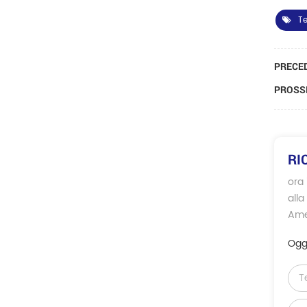
Te
PRECED
PROSSI
RI
ora 
alla
Amer
Ogg