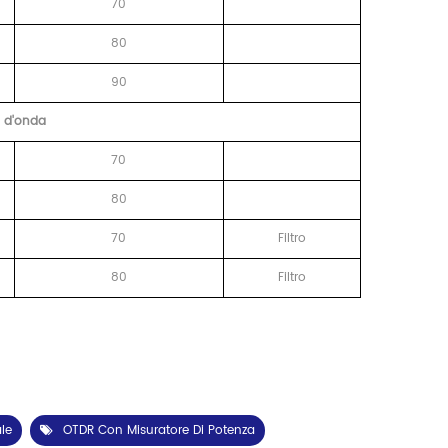
70
80
90
a d'onda
70
80
70
Filtro
80
Filtro
le
OTDR Con Misuratore Di Potenza