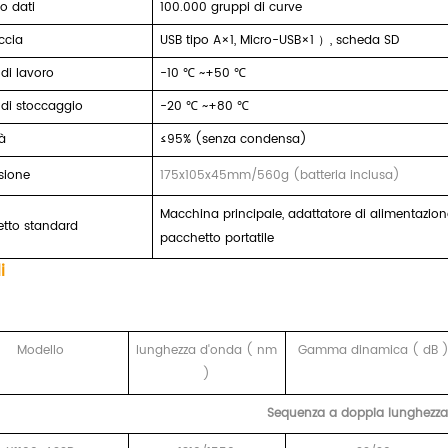
o dati
100.000 gruppi di curve
ccia
USB tipo A×1, Micro-USB×1
）
,
scheda SD
di lavoro
-10
℃
~+50
℃
di stoccaggio
-20
℃
~+80
℃
à
≤95% (senza condensa)
sione
175x105x45mm/560g (batteria inclusa)
Macchina principale, adattatore di alimentazione,
tto standard
pacchetto portatile
i
Modello
lunghezza d'onda
(
nm
Gamma dinamica
(
dB
)
Sequenza a doppia lunghezza