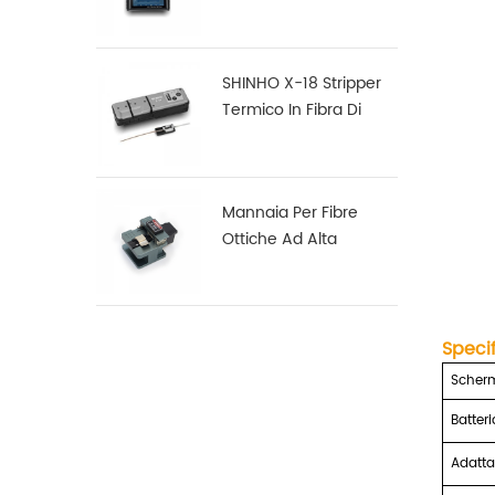
Multifunzione S16
SHINHO X-18 Stripper
Termico In Fibra Di
Nastro
Mannaia Per Fibre
Ottiche Ad Alta
Precisione X-50D
Speci
Scher
Batteri
Adatta