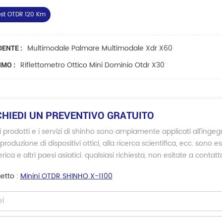
st OTDR 120 Km
Multimodale Palmare Multimodale Xdr X60
ENTE :
Riflettometro Ottico Mini Dominio Otdr X30
MO :
CHIEDI UN PREVENTIVO GRATUITO
i prodotti e i servizi di shinho sono ampiamente applicati all'inge
 produzione di dispositivi ottici, alla ricerca scientifica, ecc. sono
ica e altri paesi asiatici. qualsiasi richiesta, non esitate a contatt
etto :
Minini OTDR SHINHO X-1100