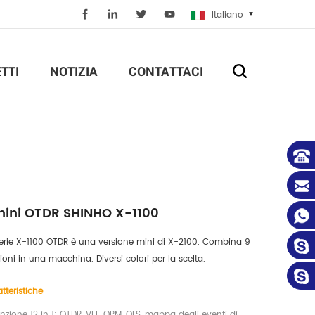
Italiano
TTI
NOTIZIA
CONTATTACI
nini OTDR SHINHO X-1100
erie X-1100 OTDR è una versione mini di X-2100. Combina 9 
ioni in una macchina. Diversi colori per la scelta.
tteristiche
unzione 12 in 1: OTDR, VFL, OPM, OLS, mappa degli eventi di