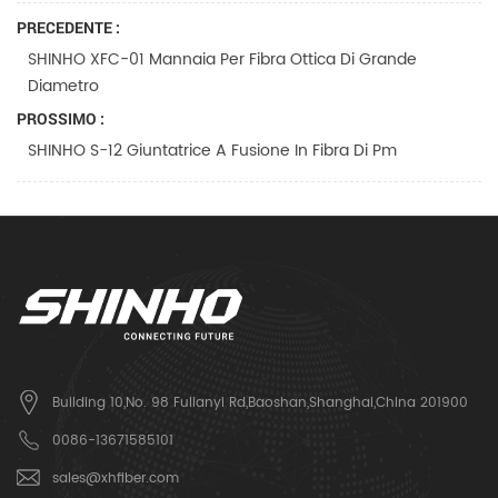
PRECEDENTE :
SHINHO XFC-01 Mannaia Per Fibra Ottica Di Grande
Diametro
PROSSIMO :
SHINHO S-12 Giuntatrice A Fusione In Fibra Di Pm
Building 10,No. 98 Fulianyi Rd,Baoshan,Shanghai,China 201900
0086-13671585101
sales@xhfiber.com