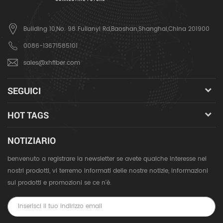
Building 10,No. 98 Fulianyi Rd,Baoshan,Shanghai,China 201900
0086-13671585101
sales@xhfiber.com
SEGUICI
HOT TAGS
NOTIZIARIO
benvenuto a registrare la newsletter se avete qualche interesse nei
nostri prodotti, vi terremo informati delle nostre notizie, informazioni
sui prodotti e promozioni se ce n'è.