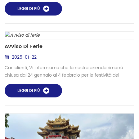
rilevamento della fibra ottica e la loro importanza si riflette
nei seguenti aspetti: 1. Preservazione dello stato di
LEGGI DI PIÙ
polarizzazione e precisione di rilevamento - Funzione
principale: il PMF mantiene lo stato di polarizzazione della
luce, garantendo un rilevamento ad alta sensibilità dei ...
Avviso Di Ferie
2025-01-22
Cari clienti, Vi informiamo che la nostra azienda rimarrà
chiusa dal 24 gennaio al 4 febbraio per le festività del
Capodanno cinese. Le normali attività riprenderanno il 5
febbraio. Tutti gli ordini effettuati durante le festività saranno
LEGGI DI PIÙ
prodotti dopo il 5 febbraio. Per qualsiasi problema urgente
durante le festività, non esitate a contattarci via e-mail:
info@xhfiber.com/sales@xhfiber.com Grazie...