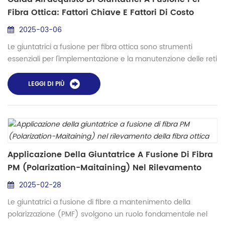
Fibra Ottica: Fattori Chiave E Fattori Di Costo
2025-03-06
Le giuntatrici a fusione per fibra ottica sono strumenti
essenziali per l'implementazione e la manutenzione delle reti
in fibra ottica, con significative variazioni in termini di
prestazioni, funzionalità e prezzi. Questa guida analizza i
LEGGI DI PIÙ
principali fattori che influenzano i costi in cinque dimensioni.
— tipi di giuntatrici, tecnologia, prestazioni, accessori e
supporto post-vendita — per aiutare ...
Applicazione Della Giuntatrice A Fusione Di Fibra
PM (Polarization-Maitaining) Nel Rilevamento
Della Fibra Ottica
2025-02-28
Le giuntatrici a fusione di fibre a mantenimento della
polarizzazione (PMF) svolgono un ruolo fondamentale nel