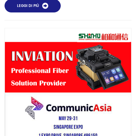
vetro" come mezzo di trasmissione. Grazie a una latenza
LEGGI DI PIÙ
ultrabassa, una non linearità ultrabassa, una potenziale
perdita ultrabassa e una larghezza di banda passante più
ampia, la fibra ottica a nucleo cavo può aiut...