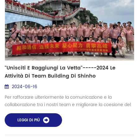
"Unisciti E Raggiungi La Vetta"-----2024 Le
Attività Di Team Building Di Shinho
Communication Si Sono Concluse Con Successo
2024-06-16
Per rafforzare ulteriormente la comunicazione e la
collaborazione tra i nostri team e migliorare la coesione del
team, è stata organizzata un'attività di team building con il
tema "Unisciti e raggiungi la vetta" da Shinho Lo scopo di
LEGGI DI PIÙ
questa attività è quello di migliorare la comprensione
reciproca e la fiducia tra i dipendenti attraverso varie forme