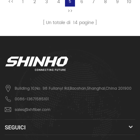
<<
1
2
3
4
6
7
8
9
10
5
potenza ...
>>
Un totale di
14
pagine
Building 10,No. 98 Fulianyi Rd,Baoshan,Shanghai,China 201900
0086-13671585101
sales@xhfiber.com
SEGUICI