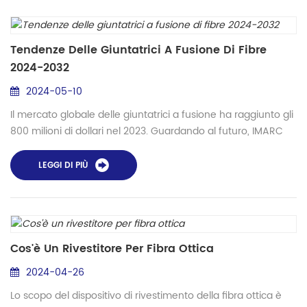
Tendenze Delle Giuntatrici A Fusione Di Fibre
2024-2032
2024-05-10
Il mercato globale delle giuntatrici a fusione ha raggiunto gli
800 milioni di dollari nel 2023. Guardando al futuro, IMARC
Group prevede che il mercato raggiungerà i 1.300 milioni di
dollari entro il 2032, con un tasso di crescita (CAGR) del
LEGGI DI PIÙ
5,2% nel periodo 2024-2032. La tendenza crescente delle
soluzioni basate su cloud, insieme alla crescente necessità
di reti, all'aumento del supporto tecnico...
Cos'è Un Rivestitore Per Fibra Ottica
2024-04-26
Lo scopo del dispositivo di rivestimento della fibra ottica è