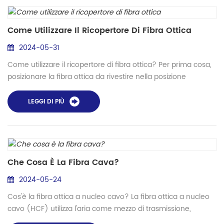
di collaborazione e comunicazione di squadra per...
Come Utilizzare Il Ricopertore Di Fibra Ottica
2024-05-31
Come utilizzare il ricopertore di fibra ottica? Per prima cosa,
posizionare la fibra ottica da rivestire nella posizione
mostrata nella figura sottostante e allineare il centro della
fibra ottica rivestita con la porta di iniezione in modo che la
LEGGI DI PIÙ
macchina possa rivestire uniformemente a sinistra e a
destra. Prima dell'operazione di rivestimento, è necessario
iniettare una piccola quantità di mater...
Che Cosa È La Fibra Cava?
2024-05-24
Cos'è la fibra ottica a nucleo cavo? La fibra ottica a nucleo
cavo (HCF) utilizza l'aria come mezzo di trasmissione,
sostituendo la tradizionale fibra ottica che utilizza il "nucleo di