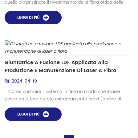
quello di ripristinare il rivestimento della fibra ottica delle
fibre ottiche ordinarie lavorate o di vari tipi di fibre ottiche
come le fibre ottiche a mantenimento della polarizzazione e
LEGGI DI PIÙ
le fibre ottiche a nastro. Il metodo di implementazione del
rivestitore per fibra ottica è: la funzione principale del
rivestitore per fibra ottica è...
Giuntatrice A Fusione LDF Applicata Alla
Produzione E Manutenzione Di Laser A Fibra
2024-04-19
Come costruire il sistema in fibra in modo che il laser
possa emettere durate estremamente brevi (ordine di
grandezza 10-15 s) ed emettere ripetutamente sequenze di
impulsi. In modo che il laser in caso di basso consumo
LEGGI DI PIÙ
energetico, l'uscita del laser abbia una potenza di picco.
Questa tecnica per produrre impulsi ultracorti è chiamata
mode-locking. Dopo aver ulteriormente migliorato la