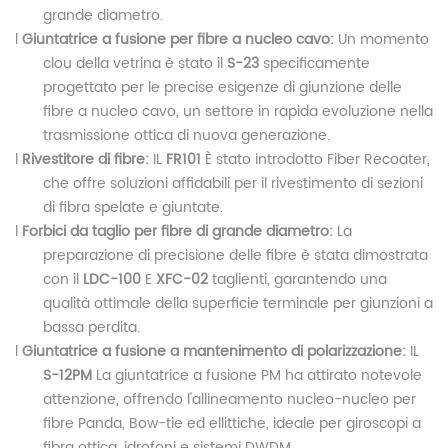
grande diametro.
l
Giuntatrice a fusione per fibre a nucleo cavo:
Un momento
clou della vetrina è stato il
S-23
specificamente
progettato per le precise esigenze di giunzione delle
fibre a nucleo cavo, un settore in rapida evoluzione nella
trasmissione ottica di nuova generazione.
l
Rivestitore di fibre:
IL
FR101
È stato introdotto Fiber Recoater,
che offre soluzioni affidabili per il rivestimento di sezioni
di fibra spelate e giuntate.
l
Forbici da taglio per fibre di grande diametro:
La
preparazione di precisione delle fibre è stata dimostrata
con il
LDC-100
E
XFC-02
taglienti, garantendo una
qualità ottimale della superficie terminale per giunzioni a
bassa perdita.
l
Giuntatrice a fusione a mantenimento di polarizzazione:
IL
S-12PM
La giuntatrice a fusione PM ha attirato notevole
attenzione, offrendo l'allineamento nucleo-nucleo per
fibre Panda, Bow-tie ed ellittiche, ideale per giroscopi a
fibra ottica, idrofoni e sistemi DWDM.