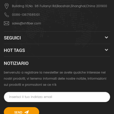
Building 10,No. 98 Fulianyi Rd,Baoshan,Shanghai,China 201900
0086-13671585101
sales@xhfiber.com
SEGUICI
HOT TAGS
NOTIZIARIO
benvenuto a registrare la newsletter se avete qualche interesse nei
nostri prodotti, vi terremo informati delle nostre notizie, informazioni
sui prodotti e promozioni se ce n'è.