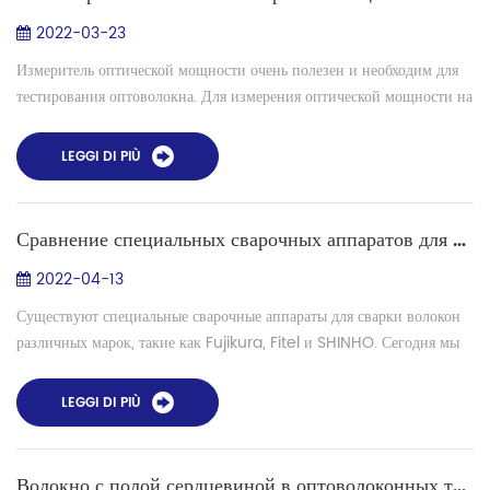
2022-03-23
Измеритель оптической мощности очень полезен и необходим для
тестирования оптоволокна. Для измерения оптической мощности на
передатчике или приемнике требуется измеритель оптической
мощности, адаптер ...
LEGGI DI PIÙ
Сравнение специальных сварочных аппаратов для сварки волокон между SHINHO и Fujikura FSM
2022-04-13
Существуют специальные сварочные аппараты для сварки волокон
различных марок, такие как Fujikura, Fitel и SHINHO. Сегодня мы
увидим сравнение между Fujikura FSM100P, FSM 100M,
FSM100M+, FSM100P+ и спе...
LEGGI DI PIÙ
Волокно с полой сердцевиной в оптоволоконных телекоммуникациях и лазерах