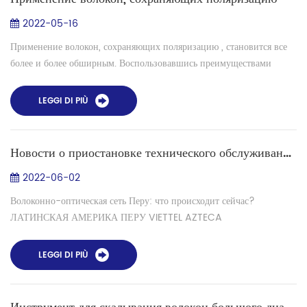
2022-05-16
Применение волокон, сохраняющих поляризацию , становится все
более и более обширным. Воспользовавшись преимуществами
оптического волокна, управляемого Интернетом вещей, появится
больше значимых прилож...
LEGGI DI PIÙ
Новости о приостановке технического обслуживания магистральной оптоволоконной сети в Перу - проекты сварочных аппаратов
2022-06-02
Волоконно-оптическая сеть Перу: что происходит сейчас?
ЛАТИНСКАЯ АМЕРИКА ПЕРУ VIETTEL AZTECA
COMUNICACIONES GILAT ОПТИЧЕСКИЕ СЕТИ ВОЛОКОННО-
ОПТИЧЕСКИЕ СЕТИ PRONATEL RDNFO SATELITAL
LEGGI DI PIÙ
TELECOMUNICACIONES ...