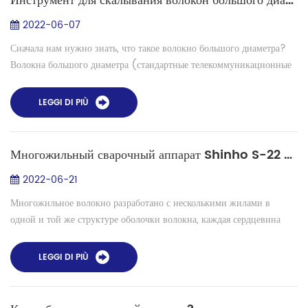
Инструмент для скалывания волокон большого диаметра
2022-06-07
Сначала нам нужно знать, что такое волокно большого диаметра?
Волокна большого диаметра (стандартные телекоммуникационные
волокна > 125 мкм) используются в различных приложениях, таких
как лазерные...
LEGGI DI PIÙ
Многожильный сварочный аппарат Shinho S-22 для оптоволокна Новый запуск!
2022-06-21
Многожильное волокно разработано с несколькими жилами в
одной и той же структуре оболочки волокна, каждая сердцевина
эквивалентна независимому блоку передачи, и в одном и том же
волокне несколько сигн...
LEGGI DI PIÙ