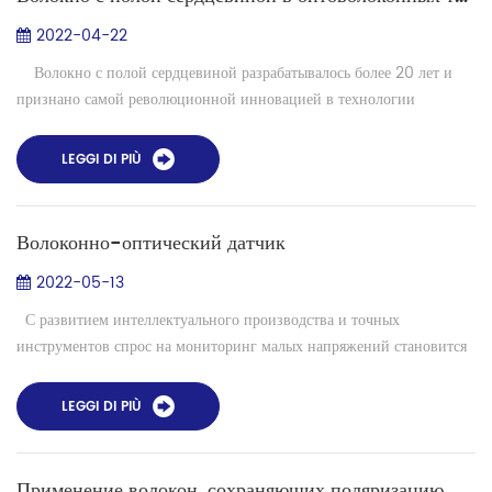
2022-04-22
Волокно с полой сердцевиной разрабатывалось более 20 лет и
признано самой революционной инновацией в технологии
фотонно-кристаллических волокон. В фотонно-кристаллическом
волокне этого т...
LEGGI DI PIÙ
Волоконно-оптический датчик
2022-05-13
С развитием интеллектуального производства и точных
инструментов спрос на мониторинг малых напряжений становится
все более и более большим, мониторинг напряжений крыльев
самолета, например, лит...
LEGGI DI PIÙ
Применение волокон, сохраняющих поляризацию