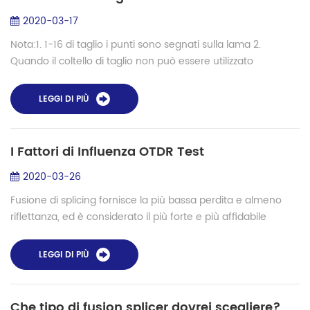
2020-03-17
Nota:1. 1-16 di taglio i punti sono segnati sulla lama 2.
Quando il coltello di taglio non può essere utilizzato
normalmente, si prega di pulire la lama e fissaggio in tempo
3. Se ancora non può esser...
LEGGI DI PIÙ
I Fattori di Influenza OTDR Test
2020-03-26
Fusione di splicing fornisce la più bassa perdita e almeno
riflettanza, ed è considerato il più forte e più affidabile
metodo di l'unione di due fibre. Quando eseguito
correttamente, una giunzione può...
LEGGI DI PIÙ
Che tipo di fusion splicer dovrei scegliere?