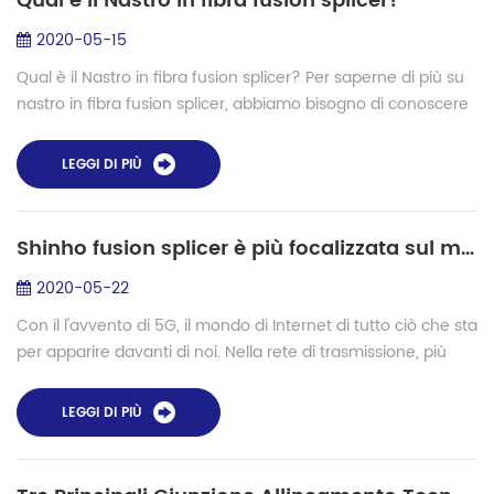
Qual è il Nastro in fibra fusion splicer?
2020-05-15
Qual è il Nastro in fibra fusion splicer? Per saperne di più su
nastro in fibra fusion splicer, abbiamo bisogno di conoscere
il nastro in fibra di prima. Qual è il nastro in fibra? Nastro in
fibra è f...
LEGGI DI PIÙ
Shinho fusion splicer è più focalizzata sul mercato globale 5G epoca
2020-05-22
Con il l'avvento di 5G, il mondo di Internet di tutto ciò che sta
per apparire davanti di noi. Nella rete di trasmissione, più
nuove fibre ottiche come g. 654E bisogno per essere
applicato a soddisfar...
LEGGI DI PIÙ