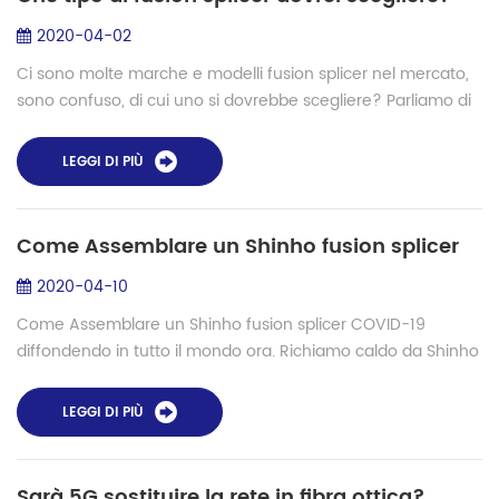
2020-04-02
Ci sono molte marche e modelli fusion splicer nel mercato,
sono confuso, di cui uno si dovrebbe scegliere? Parliamo di
come per confermare che tipo di fusion splicer si dovrebbe
scegliere i suoi tipi ...
LEGGI DI PIÙ
Come Assemblare un Shinho fusion splicer
2020-04-10
Come Assemblare un Shinho fusion splicer COVID-19
diffondendo in tutto il mondo ora. Richiamo caldo da Shinho
fibra fusion splicer: Si prega di prendere la maschera
quando si va fuori e lavare le mani...
LEGGI DI PIÙ
Sarà 5G sostituire la rete in fibra ottica?