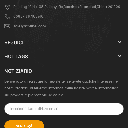
Building 10,No. 98 Fulianyi Rd,Baoshan,Shanghai,China 201900
0086-13671585101
sales@xhfiber.com
SEGUICI
HOT TAGS
NOTIZIARIO
benvenuto a registrare la newsletter se avete qualche interesse nei
nostri prodotti, vi terremo informati delle nostre notizie, informazioni
sui prodotti e promozioni se ce n'è.