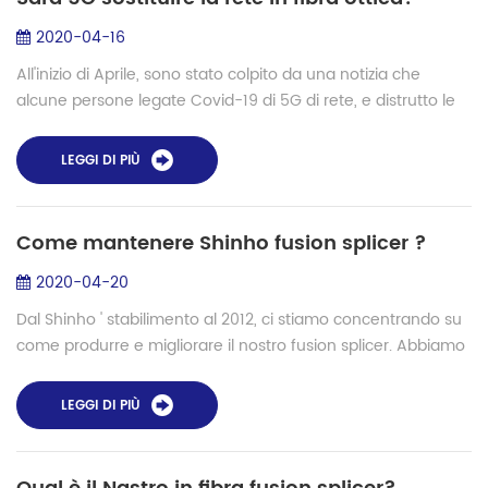
2020-04-16
All'inizio di Aprile, sono stato colpito da una notizia che
alcune persone legate Covid-19 di 5G di rete, e distrutto le
torri. Semplicemente suggerisce che le reti 5G causa Covid-
19, o sintomi di inf...
LEGGI DI PIÙ
Come mantenere Shinho fusion splicer ?
2020-04-20
Dal Shinho ' stabilimento al 2012, ci stiamo concentrando su
come produrre e migliorare il nostro fusion splicer. Abbiamo
una professionale e personale linea di produzione e
abbiamo una squadra specia...
LEGGI DI PIÙ