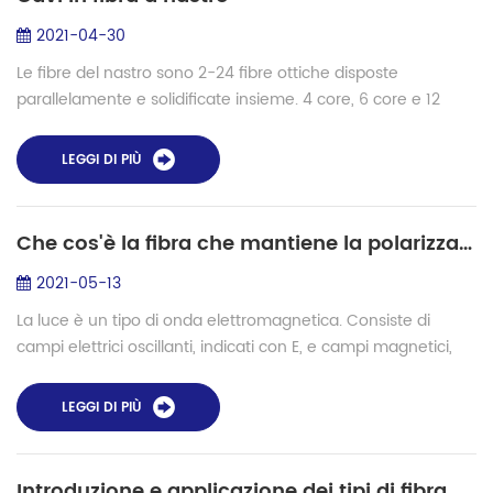
2021-04-30
Le fibre del nastro sono 2-24 fibre ottiche disposte
parallelamente e solidificate insieme. 4 core, 6 core e 12
core sono più comuni e ampiamente utilizzati. Applicazione
di cavi in ​​fibra a n...
LEGGI DI PIÙ
Che cos'è la fibra che mantiene la polarizzazione?
2021-05-13
La luce è un tipo di onda elettromagnetica. Consiste di
campi elettrici oscillanti, indicati con E, e campi magnetici,
indicati con B. Le sue proprietà possono essere descritte
studiando il suo campo ...
LEGGI DI PIÙ
Introduzione e applicazione dei tipi di fibra multimodale