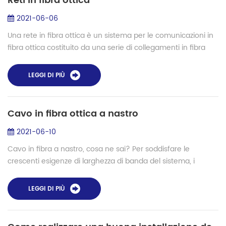
Reti in fibra ottica
2021-06-06
Una rete in fibra ottica è un sistema per le comunicazioni in
fibra ottica costituito da una serie di collegamenti in fibra
ottica e componenti aggiuntivi che consentono di inviare
dati da qualsiasi n...
LEGGI DI PIÙ
Cavo in fibra ottica a nastro
2021-06-10
Cavo in fibra a nastro, cosa ne sai? Per soddisfare le
crescenti esigenze di larghezza di banda del sistema, i
campus delle reti locali (LAN) e le dorsali degli edifici, così
come le dorsali dei data ...
LEGGI DI PIÙ