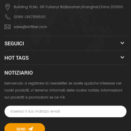
Building 10,No. 98 Fulianyi Rd,Baoshan,Shanghai,China 201900
0086-13671585101
sales@xhfiber.com
SEGUICI
HOT TAGS
NOTIZIARIO
benvenuto a registrare la newsletter se avete qualche interesse nei
nostri prodotti, vi terremo informati delle nostre notizie, informazioni
sui prodotti e promozioni se ce n'è.