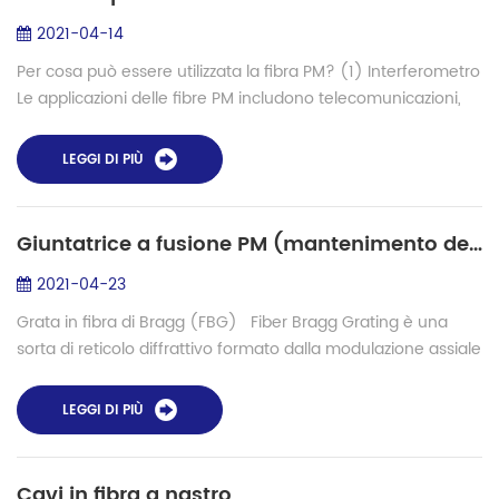
2021-04-14
Per cosa può essere utilizzata la fibra PM? (1) Interferometro
Le applicazioni delle fibre PM includono telecomunicazioni,
medicina, sensori e così via. L'applicazione tipica consiste
nell'utilizzare ...
LEGGI DI PIÙ
Giuntatrice a fusione PM (mantenimento della polarizzazione) nella produzione di reticolo in fibra di Bragg (FBG)
2021-04-23
Grata in fibra di Bragg (FBG) Fiber Bragg Grating è una
sorta di reticolo diffrattivo formato dalla modulazione assiale
periodica dell'indice di rifrazione del nucleo della fibra ottica
in un c...
LEGGI DI PIÙ
Cavi in ​​fibra a nastro