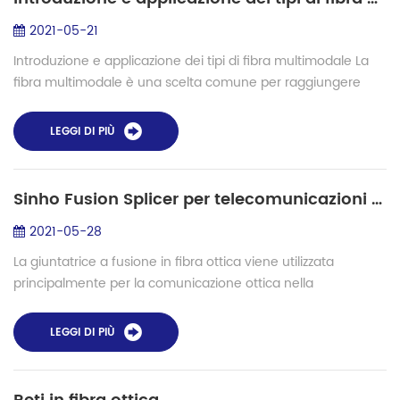
2021-05-21
Introduzione e applicazione dei tipi di fibra multimodale La
fibra multimodale è una scelta comune per raggiungere
una velocità di 10 Gbit/s sulle distanze richieste dalle
applicazioni LAN aziendali e...
LEGGI DI PIÙ
Sinho Fusion Splicer per telecomunicazioni e fibre speciali nell'industria della fotonica
2021-05-28
La giuntatrice a fusione in fibra ottica viene utilizzata
principalmente per la comunicazione ottica nella
costruzione e manutenzione di cavi ottici, quindi è anche
chiamata giuntatrice a fusione in f...
LEGGI DI PIÙ