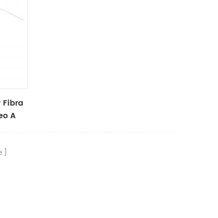
 Fibra
eo A
e