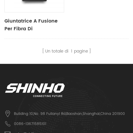
Giuntatrice A Fusione
Per Fibra Di
Allineamento Da
Nucleo A Nucleo X915
Un totale di
1
pagine
Building 10,No. 98 Fulianyi Rd,Baoshan,Shanghai,China 201900
0086-13671585101