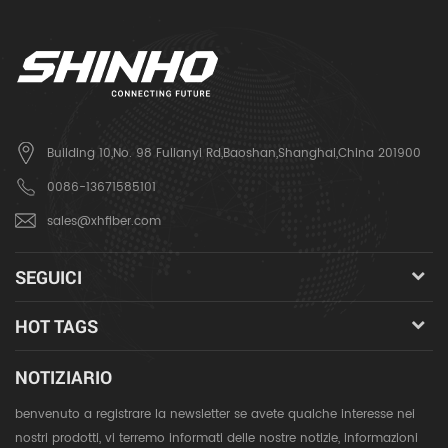
Building 10,No. 98 Fulianyi Rd,Baoshan,Shanghai,China 201900
0086-13671585101
sales@xhfiber.com
SEGUICI
HOT TAGS
NOTIZIARIO
benvenuto a registrare la newsletter se avete qualche interesse nei
nostri prodotti, vi terremo informati delle nostre notizie, informazioni