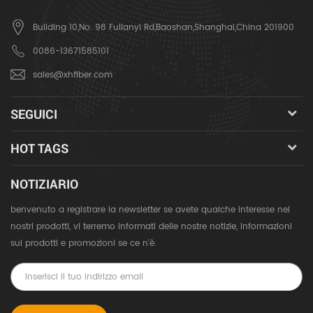
Building 10,No. 98 Fulianyi Rd,Baoshan,Shanghai,China 201900
0086-13671585101
sales@xhfiber.com
SEGUICI
HOT TAGS
NOTIZIARIO
benvenuto a registrare la newsletter se avete qualche interesse nei
nostri prodotti, vi terremo informati delle nostre notizie, informazioni
sui prodotti e promozioni se ce n'è.