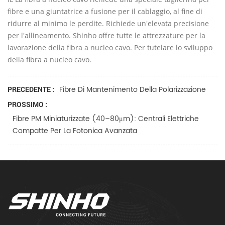
fibre e una giuntatrice a fusione per il cablaggio, al fine di
ridurre al minimo le perdite. Richiede un'elevata precisione
per l'allineamento. Shinho offre tutte le attrezzature per la
lavorazione della fibra a nucleo cavo. Per tutelare lo sviluppo
della fibra a nucleo cavo.
Fibre Di Mantenimento Della Polarizzazione
PRECEDENTE :
PROSSIMO :
Fibre PM Miniaturizzate (40–80μm): Centrali Elettriche
Compatte Per La Fotonica Avanzata