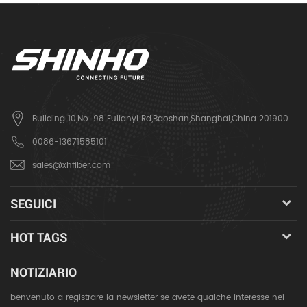
Building 10,No. 98 Fulianyi Rd,Baoshan,Shanghai,China 201900
0086-13671585101
sales@xhfiber.com
SEGUICI
HOT TAGS
NOTIZIARIO
benvenuto a registrare la newsletter se avete qualche interesse nei