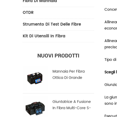
Fibra Di Mannaia
Concet
OTDR
Allinea
Strumento Di Test Delle Fibre
econo
Kit Di Utensili In Fibra
Allinea
preciso
NUOVI PRODOTTI
Tipo di
Mannaia Per Fibra
Scegli 
Ottica Di Grande
Diametro LDC-100
Giunzi
La giun
Giuntatrice A Fusione
sono in
In Fibra Multi-Core S-
22
Esecuzi