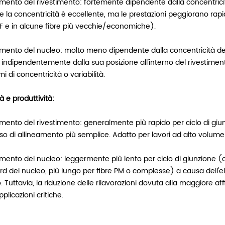
mento del rivestimento: fortemente dipendente dalla concentricità
e la concentricità è eccellente, ma le prestazioni peggiorano ra
IF e in alcune fibre più vecchie/economiche).
mento del nucleo: molto meno dipendente dalla concentricità dell
indipendentemente dalla sua posizione all'interno del rivestimento
i di concentricità o variabilità.
à e produttività:
amento del rivestimento: generalmente più rapido per ciclo di giu
o di allineamento più semplice. Adatto per lavori ad alto volume 
amento del nucleo: leggermente più lento per ciclo di giunzione (
rd del nucleo, più lungo per fibre PM o complesse) a causa dell'e
. Tuttavia, la riduzione delle rilavorazioni dovuta alla maggiore af
pplicazioni critiche.