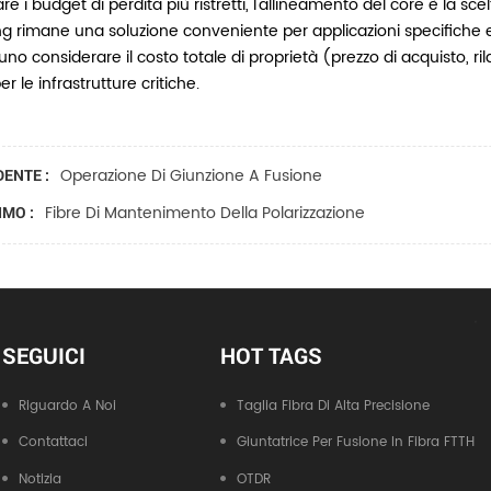
are i budget di perdita più ristretti, l'allineamento del core è la s
ng rimane una soluzione conveniente per applicazioni specifiche
no considerare il costo totale di proprietà (prezzo di acquisto, rilav
er le infrastrutture critiche.
Operazione Di Giunzione A Fusione
ENTE :
Fibre Di Mantenimento Della Polarizzazione
MO :
SEGUICI
HOT TAGS
Riguardo A Noi
Taglia Fibra Di Alta Precisione
Contattaci
Giuntatrice Per Fusione In Fibra FTTH
Notizia
OTDR