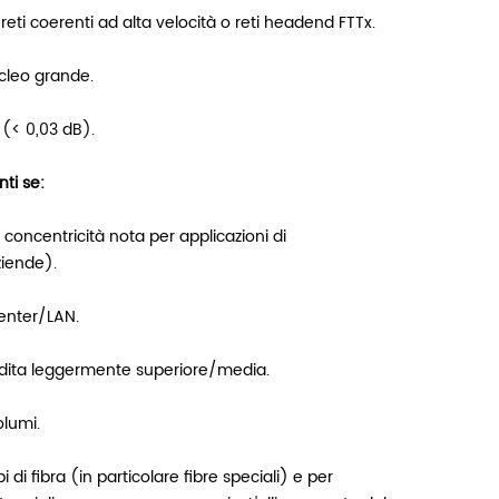
, reti coerenti ad alta velocità o reti headend FTTx.
ucleo grande.
(< 0,03 dB).
ti se:
concentricità nota per applicazioni di
ziende).
center/LAN.
perdita leggermente superiore/media.
olumi.
 di fibra (in particolare fibre speciali) e per