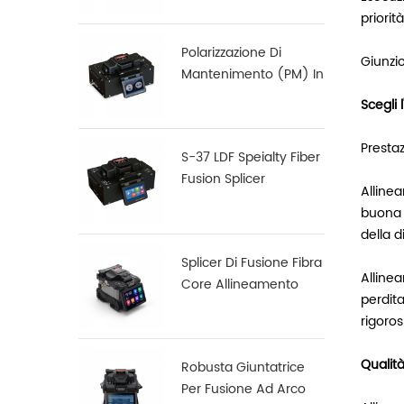
priorit
Polarizzazione Di
Giunzio
Mantenimento (PM) In
Fibra Di Fusion Splicer
Scegli 
S-12
Prestaz
S-37 LDF Speialty Fiber
Fusion Splicer
Alline
buona c
della d
Splicer Di Fusione Fibra
Alline
Core Allineamento
perdita
Core X900
rigorosi
Qualità
Robusta Giuntatrice
Per Fusione Ad Arco