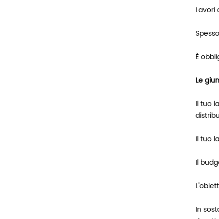
Lavori 
Spesso 
È obbl
Le giun
Il tuo 
distri
Il tuo 
Il budg
L'obiet
In sost