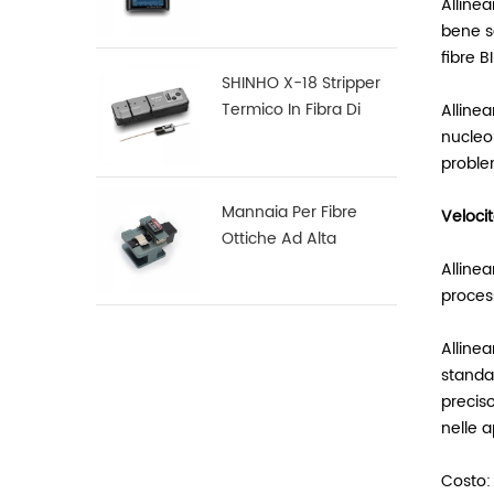
Allinea
Multifunzione S16
bene s
fibre B
SHINHO X-18 Stripper
Termico In Fibra Di
Allinea
Nastro
nucleo 
problem
Mannaia Per Fibre
Velocit
Ottiche Ad Alta
Precisione X-50D
Alline
process
Alline
standa
preciso
nelle a
Costo: