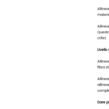
Allinea
materia
Allinea
Questo 
critici.
Livello
Allinea
fibra s
Alline
allinea
comple
Dare pr