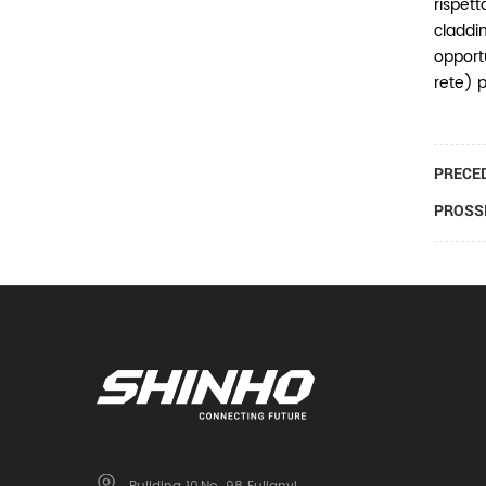
rispett
claddi
opportu
rete) p
PRECED
PROSSI