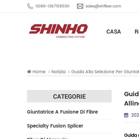
0086-13671585101
sales@xhfiber.com
CASA
R
Home
Notizia
Guida Alla Selezione Per Giunta
Guid
CATEGORIE
Alli
Giuntatrice A Fusione Di Fibre
202
Specialty Fusion Splicer
Guida a