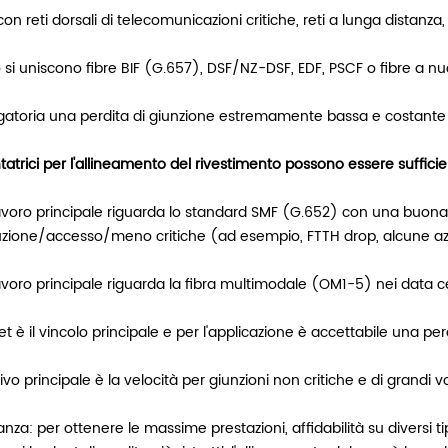
con reti dorsali di telecomunicazioni critiche, reti a lunga distanza
si uniscono fibre BIF (G.657), DSF/NZ-DSF, EDF, PSCF o fibre a n
igatoria una perdita di giunzione estremamente bassa e costante 
tatrici per l'allineamento del rivestimento possono essere sufficien
lavoro principale riguarda lo standard SMF (G.652) con una buona 
buzione/accesso/meno critiche (ad esempio, FTTH drop, alcune a
lavoro principale riguarda la fibra multimodale (OM1-5) nei data 
et è il vincolo principale e per l'applicazione è accettabile una 
tivo principale è la velocità per giunzioni non critiche e di grandi v
anza: per ottenere le massime prestazioni, affidabilità su diversi tipi