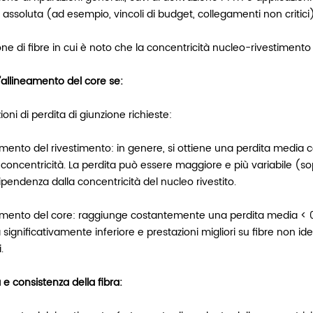
à assoluta (ad esempio, vincoli di budget, collegamenti non critici)
ne di fibre in cui è noto che la concentricità nucleo-rivestiment
l'allineamento del core se:
ioni di perdita di giunzione richieste:
amento del rivestimento: in genere, si ottiene una perdita media
oncentricità. La perdita può essere maggiore e più variabile (sop
ipendenza dalla concentricità del nucleo rivestito.
amento del core: raggiunge costantemente una perdita media < 0,0
 significativamente inferiore e prestazioni migliori su fibre non ide
.
 e consistenza della fibra: