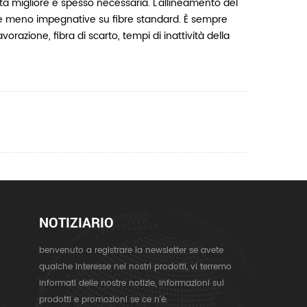
celta migliore e spesso necessaria. L'allineamento del
 e meno impegnative su fibre standard. È sempre
orazione, fibra di scarto, tempi di inattività della
NOTIZIARIO
benvenuto a registrare la newsletter se avete
qualche interesse nei nostri prodotti, vi terremo
informati delle nostre notizie, informazioni sui
prodotti e promozioni se ce n'è.