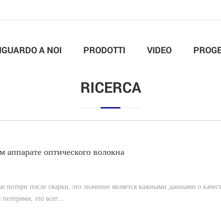
IGUARDO A NOI
PRODOTTI
VIDEO
PROGE
RICERCA
м аппарате оптического волокна
е потери после сварки, это значение является важными данными о качес
потерями, это всег...