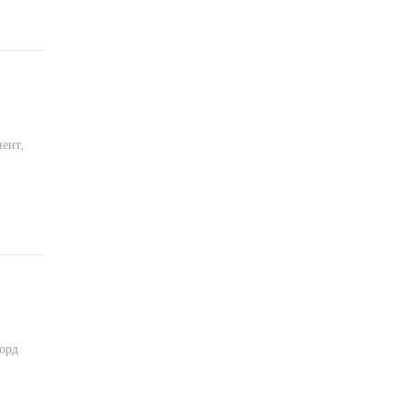
ент,
орд