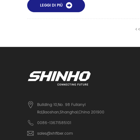
LEGGI DI PIÙ
<
Building 10,No. 98 Fulianyi
Rd,Baoshan,Shanghai,China 201900
0086-13671585101
sales@xhfiber.com