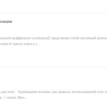
изации
сокий коэффициент ослабления) представляет собой пассивный компон
алы от одного порта к с...
на два типа: Одномодовое волокно: как правило, оптоволоконный патч-к
в — синим. Мно...