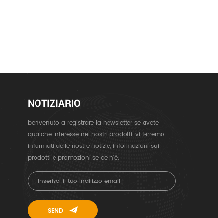
NOTIZIARIO
benvenuto a registrare la newsletter se avete
qualche interesse nei nostri prodotti, vi terremo
informati delle nostre notizie, informazioni sui
prodotti e promozioni se ce n'è.