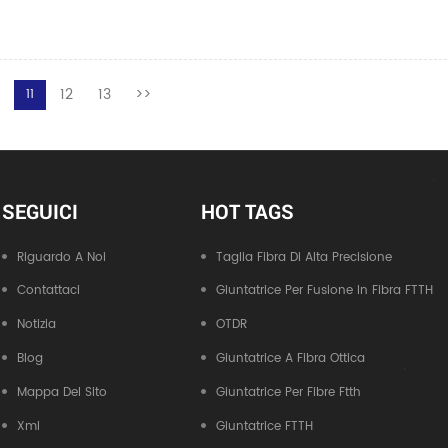
<
12
13
>>
11
SEGUICI
HOT TAGS
Riguardo A Noi
Taglia Fibra Di Alta Precisione
Contattaci
Giuntatrice Per Fusione In Fibra FTTH
Notizia
OTDR
Blog
Giuntatrice A Fibra Ottica
Mappa Del Sito
Giuntatrice Per Fibre Ftth
Xml
Giuntatrice FTTH