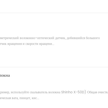
метрический волоконно-оптический датчик, добившийся большого
тчик вращения и скорости вращени...
локна
апример, используйте скалыватель волокна Shinho X-50D) Общая очистк
еская вата, пинцет, кис...