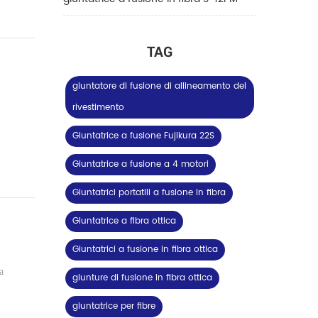
TAG
giuntatore di fusione di allineamento del
rivestimento
Giuntatrice a fusione Fujikura 22S
Giuntatrice a fusione a 4 motori
Giuntatrici portatili a fusione in fibra
Giuntatrice a fibra ottica
Giuntatrici a fusione in fibra ottica
а
giunture di fusione in fibra ottica
giuntatrice per fibre